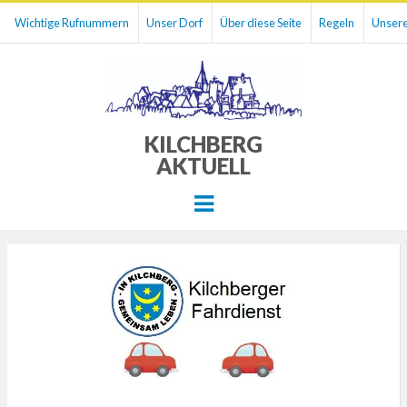
Wichtige Rufnummern
Unser Dorf
Über diese Seite
Regeln
Unsere
KILCHBERG
AKTUELL
Menu