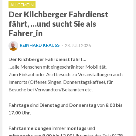
ALLGEMEIN
Der Kilchberger Fahrdienst
fährt, …und sucht Sie als
Fahrer_in
POSTED
REINHARD KRAUSS
28. JULI 2026
ON
Der Kilchberger Fahrdienst fährt…
…alle Menschen mit eingeschränkter Mobilität.
Zum Einkauf oder Arztbesuch, zu Veranstaltungen auch
innerorts (Offenes Singen, Donnerstagskaffee), für
Besuche bei Verwandten/Bekannten etc.
Fahrtage
sind
Dienstag
und
Donnerstag
von
8.00 bis
17.00 Uhr
.
Fahrtanmeldungen
immer
montags
und
mittwochs
von
9.00 bis 12.00 Uhr
unter der Tel.:
0178