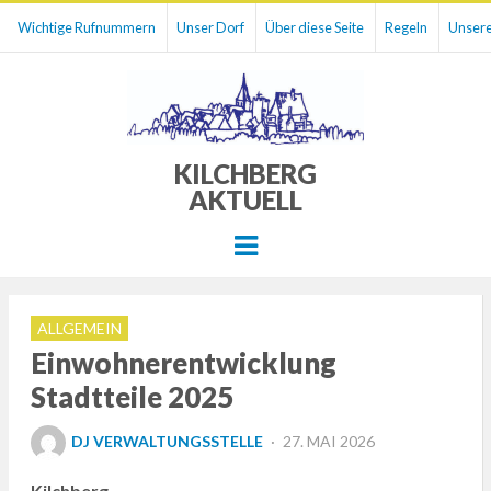
Wichtige Rufnummern
Unser Dorf
Über diese Seite
Regeln
Unsere
KILCHBERG
AKTUELL
Menu
ALLGEMEIN
Einwohnerentwicklung
Stadtteile 2025
POSTED
DJ VERWALTUNGSSTELLE
27. MAI 2026
ON
Kilchberg