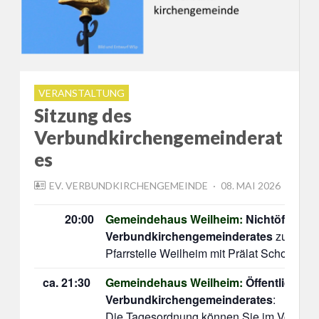
VERANSTALTUNG
Sitzung des
Verbundkirchengemeinderat
es
POSTED
EV. VERBUNDKIRCHENGEMEINDE
08. MAI 2026
ON
20:00
Gemeindehaus Weilheim:
Nichtöffentli
Verbundkirchengemeinderates
zur Vorb
Pfarrstelle Weilheim mit Prälat Schoch.
ca. 21:30
Gemeindehaus Weilheim:
Öffentliche S
Verbundkirchengemeinderates
:
Die Tagesordnung können Sie im Vorfeld