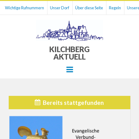
Wichtige Rufnummern
Unser Dorf
Über diese Seite
Regeln
Unsere
KILCHBERG
AKTUELL
Menu
Bereits stattgefunden