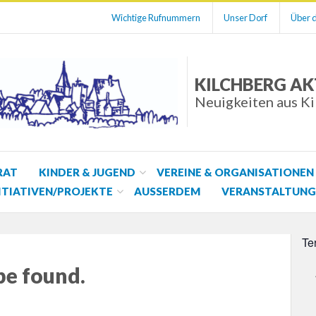
Wichtige Rufnummern
Unser Dorf
Über d
KILCHBERG AK
Neuigkeiten aus K
RAT
KINDER & JUGEND
VEREINE & ORGANISATIONEN
ITIATIVEN/PROJEKTE
AUSSERDEM
VERANSTALTUNG
Te
be found.