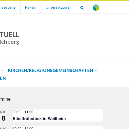
iese Seite
Regeln
Unsere Autoren
TUELL
ilchberg
KIRCHEN/RELIGIONSGEMEINSCHAFTEN
EN
rmine
09:00
-
11:00
AUG.
8
Bibelfrühstück in Weilheim
10:00
-
12:00
AUG.