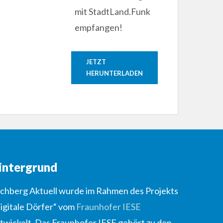
mit StadtLand.Funk
empfangen!
JETZT
HERUNTERLADEN
intergrund
lchberg Aktuell wurde im Rahmen des Projekts
igitale Dörfer“ vom
Fraunhofer IESE
twickelt. Das Fraunhofer IESE gehört zu den