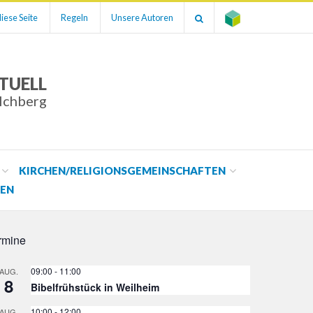
iese Seite
Regeln
Unsere Autoren
TUELL
ilchberg
KIRCHEN/RELIGIONSGEMEINSCHAFTEN
EN
rmine
09:00
-
11:00
AUG.
8
Bibelfrühstück in Weilheim
10:00
-
12:00
AUG.