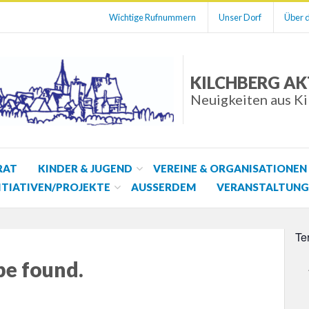
Wichtige Rufnummern
Unser Dorf
Über d
KILCHBERG AK
Neuigkeiten aus K
RAT
KINDER & JUGEND
VEREINE & ORGANISATIONEN
ITIATIVEN/PROJEKTE
AUSSERDEM
VERANSTALTUNG
Te
be found.