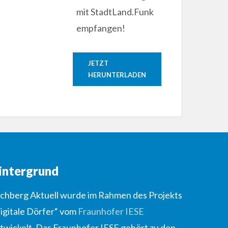
mit StadtLand.Funk
empfangen!
JETZT
HERUNTERLADEN
intergrund
lchberg Aktuell wurde im Rahmen des Projekts
igitale Dörfer“ vom
Fraunhofer IESE
twickelt. Das Fraunhofer IESE gehört zu den