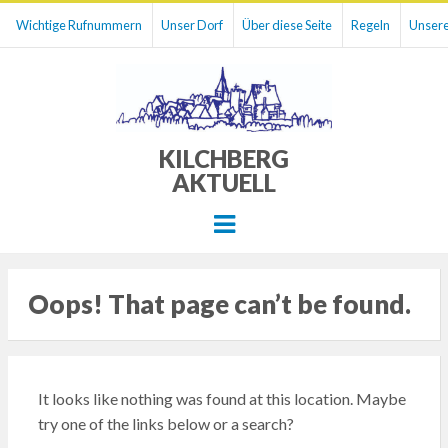
Wichtige Rufnummern
Unser Dorf
Über diese Seite
Regeln
Unsere
KILCHBERG
AKTUELL
Menu
Oops! That page can’t be found.
It looks like nothing was found at this location. Maybe
try one of the links below or a search?