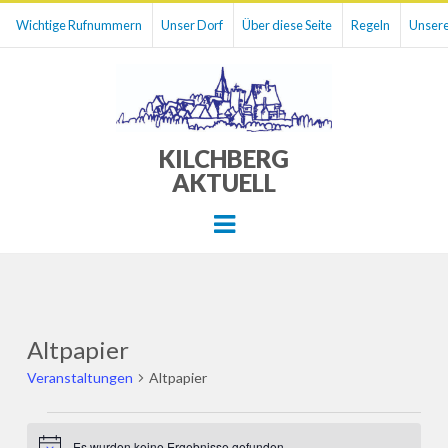
Wichtige Rufnummern
Unser Dorf
Über diese Seite
Regeln
Unsere
KILCHBERG
AKTUELL
Menu
Altpapier
Veranstaltungen
Altpapier
Veranstaltungen
Es wurden keine Ergebnisse gefunden.