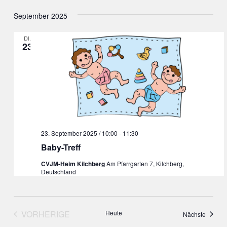
Ans
Suche
Datum
September 2025
Nav
wählen.
und
Ansicht
DI.
23
Navigat
23. September 2025 / 10:00
-
11:30
Baby-Treff
CVJM-Heim Kilchberg
Am Pfarrgarten 7, Kilchberg,
Deutschland
VORHERIGE
Heute
Veranst
Nächste
VERANSTALTUNGEN