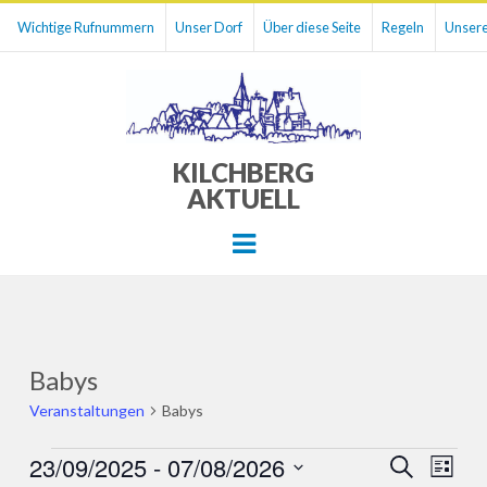
Wichtige Rufnummern
Unser Dorf
Über diese Seite
Regeln
Unsere
KILCHBERG
AKTUELL
Menu
Babys
Veranstaltungen
Babys
Veranstaltungen
23/09/2025
 - 
07/08/2026
Veranst
Ver
SUCHE
LISTE