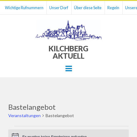
Wichtige Rufnummern
Unser Dorf
Über diese Seite
Regeln
Unsere
KILCHBERG
AKTUELL
Menu
Bastelangebot
Veranstaltungen
Bastelangebot
Veranstaltungen
Es wurden keine Ergebnisse gefunden.