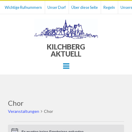
Wichtige Rufnummern
Unser Dorf
Über diese Seite
Regeln
Unsere
KILCHBERG
AKTUELL
Menu
Chor
Veranstaltungen
Chor
Veranstaltungen
Es wurden keine Ergebnisse gefunden.