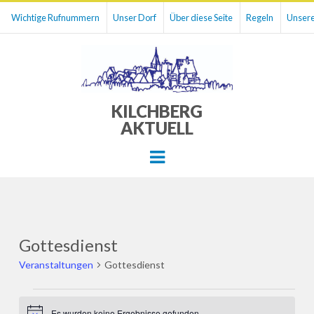
Wichtige Rufnummern
Unser Dorf
Über diese Seite
Regeln
Unsere
KILCHBERG
AKTUELL
Menu
Gottesdienst
Veranstaltungen
Gottesdienst
Veranstaltungen
Es wurden keine Ergebnisse gefunden.