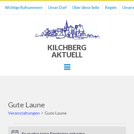
Wichtige Rufnummern
Unser Dorf
Über diese Seite
Regeln
Unsere
KILCHBERG
AKTUELL
Menu
Gute Laune
Veranstaltungen
Gute Laune
Veranstaltungen
Es wurden keine Ergebnisse gefunden.