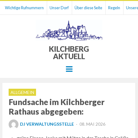
Wichtige Rufnummern
Unser Dorf
Über diese Seite
Regeln
Unsere
KILCHBERG
AKTUELL
Menu
ALLGEMEIN
Fundsache im Kilchberger
Rathaus abgegeben:
POSTED
DJ VERWALTUNGSSTELLE
08. MAI 2026
ON
grüne Fleece-Jacke mit Mütze in der Tasche in Größe