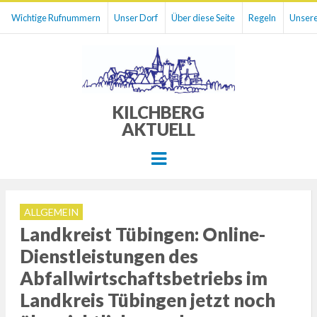
Wichtige Rufnummern
Unser Dorf
Über diese Seite
Regeln
Unsere
KILCHBERG
AKTUELL
Menu
ALLGEMEIN
Landkreist Tübingen: Online-
Dienstleistungen des
Abfallwirtschaftsbetriebs im
Landkreis Tübingen jetzt noch