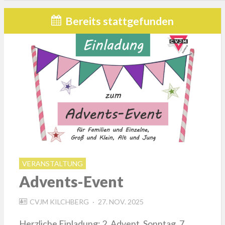
Bereits stattgefunden
VERANSTALTUNG
Advents-Event
POSTED
CVJM KILCHBERG
27. NOV. 2025
ON
Herzliche Einladung: 2. Advent, Sonntag, 7.