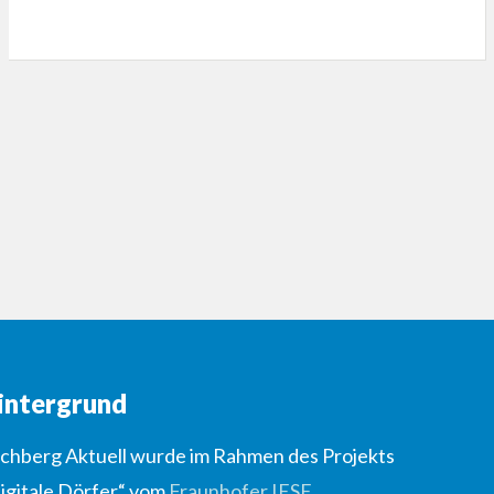
intergrund
lchberg Aktuell wurde im Rahmen des Projekts
igitale Dörfer“ vom
Fraunhofer IESE