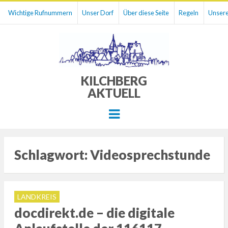
Wichtige Rufnummern
Unser Dorf
Über diese Seite
Regeln
Unsere
KILCHBERG
AKTUELL
Menu
Schlagwort:
Videosprechstunde
LANDKREIS
docdirekt.de – die digitale