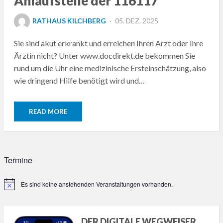
Anlaufstelle der 116117
POSTED
RATHAUS KILCHBERG
05. DEZ. 2025
ON
Sie sind akut erkrankt und erreichen Ihren Arzt oder Ihre
Ärztin nicht? Unter www.docdirekt.de bekommen Sie
rund um die Uhr eine medizinische Ersteinschätzung, also
wie dringend Hilfe benötigt wird und…
READ MORE
Termine
Es sind keine anstehenden Veranstaltungen vorhanden.
Hinweis
DER DIGITALE WEGWEISER