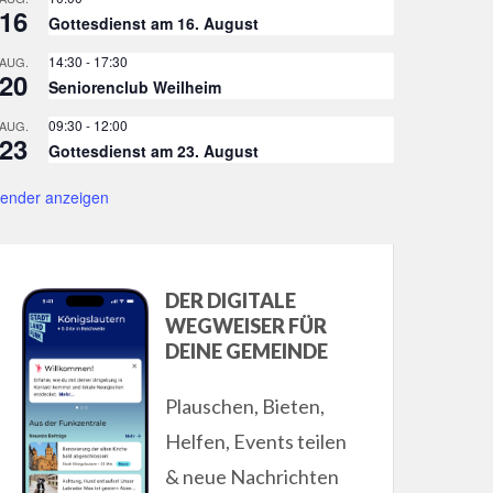
16
Gottesdienst am 16. August
14:30
-
17:30
AUG.
20
Seniorenclub Weilheim
09:30
-
12:00
AUG.
23
Gottesdienst am 23. August
lender anzeigen
DER DIGITALE
WEGWEISER FÜR
DEINE GEMEINDE
Plauschen, Bieten,
Helfen, Events teilen
& neue Nachrichten