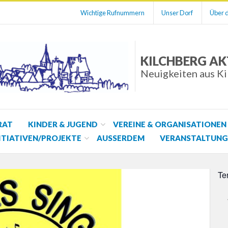
Wichtige Rufnummern
Unser Dorf
Über d
KILCHBERG AK
Neuigkeiten aus K
RAT
KINDER & JUGEND
VEREINE & ORGANISATIONEN
ITIATIVEN/PROJEKTE
AUSSERDEM
VERANSTALTUNG
Te