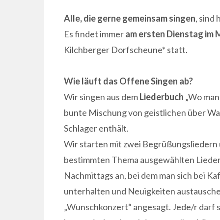
ON
Alle, die gerne gemeinsam singen
, sind
Es findet immer
am ersten Dienstag im M
Kilchberger Dorfscheune* statt.
Wie läuft das Offene Singen ab?
Wir singen aus dem
Liederbuch
„Wo man s
bunte Mischung von geistlichen über Wan
Schlager enthält.
Wir starten mit zwei Begrüßungsliedern 
bestimmten Thema ausgewählten Lieder. D
Nachmittags an, bei dem man sich bei Ka
unterhalten und Neuigkeiten austauschen
„Wunschkonzert“ angesagt. Jede/r darf s