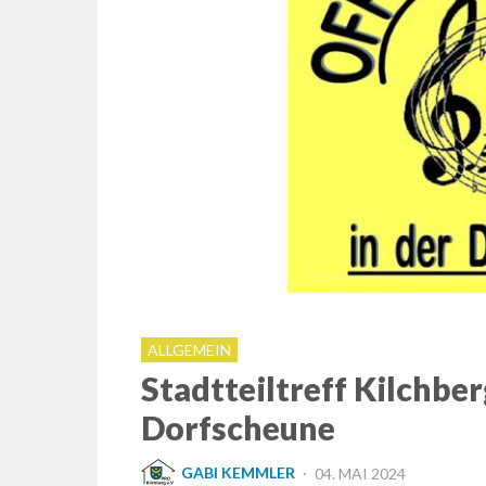
ALLGEMEIN
Stadtteiltreff Kilchber
Dorfscheune
POSTED
GABI KEMMLER
04. MAI 2024