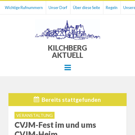
Wichtige Rufnummern
Unser Dorf
Über diese Seite
Regeln
Unsere
KILCHBERG
AKTUELL
Menu
Bereits stattgefunden
VERANSTALTUNG
CVJM-Fest im und ums
CVJM-Heim