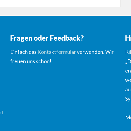
Fragen oder Feedback?
H
Einfach das
Kontaktformular
verwenden. Wir
Ki
freuen uns schon!
„D
en
we
au
Sy
ht
Me
u