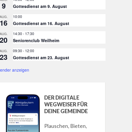
9
Gottesdienst am 9. August
10:00
AUG.
16
Gottesdienst am 16. August
14:30
-
17:30
AUG.
20
Seniorenclub Weilheim
09:30
-
12:00
AUG.
23
Gottesdienst am 23. August
lender anzeigen
DER DIGITALE
WEGWEISER FÜR
DEINE GEMEINDE
Plauschen, Bieten,