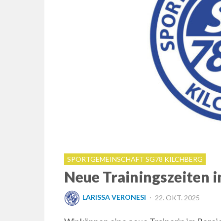
SPORTGEMEINSCHAFT SG78 KILCHBERG
Neue Trainingszeiten 
POSTED
LARISSA VERONESI
22. OKT. 2025
ON