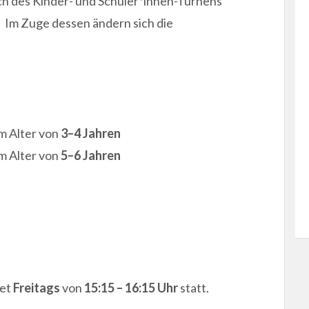
ch des Kinder- und Schüler*innen-Turnens
Im Zuge dessen ändern sich die
im Alter von
3–4 Jahren
im Alter von
5–6 Jahren
det
Freitags
von
15:15 – 16:15 Uhr
statt.