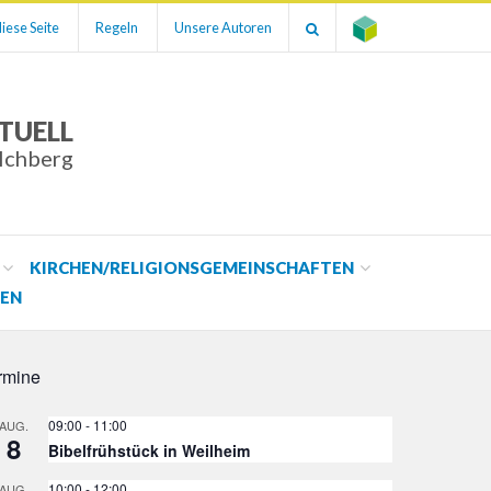
iese Seite
Regeln
Unsere Autoren
TUELL
ilchberg
KIRCHEN/RELIGIONSGEMEINSCHAFTEN
EN
rmine
09:00
-
11:00
AUG.
8
Bibelfrühstück in Weilheim
10:00
-
12:00
AUG.