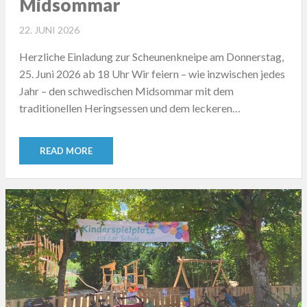
Midsommar
POSTED
22. JUNI 2026
ON
Herzliche Einladung zur Scheunenkneipe am Donnerstag,
25. Juni 2026 ab 18 Uhr Wir feiern – wie inzwischen jedes
Jahr – den schwedischen Midsommar mit dem
traditionellen Heringsessen und dem leckeren…
READ MORE