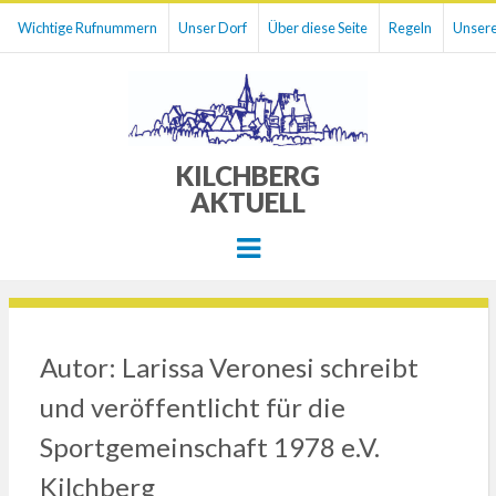
Wichtige Rufnummern
Unser Dorf
Über diese Seite
Regeln
Unsere
KILCHBERG
AKTUELL
Menu
Autor:
Larissa Veronesi
schreibt
und veröffentlicht für die
Sportgemeinschaft 1978 e.V.
Kilchberg