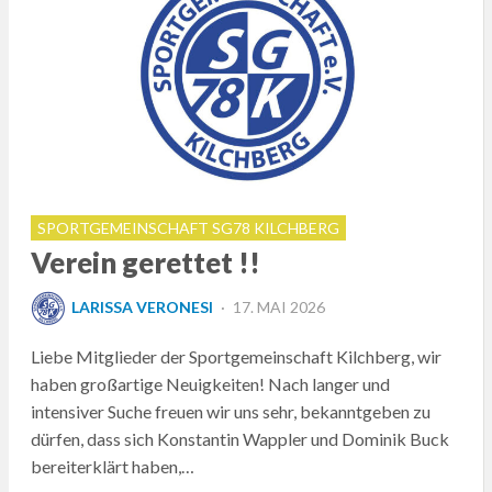
SPORTGEMEINSCHAFT SG78 KILCHBERG
Verein gerettet !!
POSTED
LARISSA VERONESI
17. MAI 2026
ON
Liebe Mitglieder der Sportgemeinschaft Kilchberg, wir
haben großartige Neuigkeiten! Nach langer und
intensiver Suche freuen wir uns sehr, bekanntgeben zu
dürfen, dass sich Konstantin Wappler und Dominik Buck
bereiterklärt haben,…