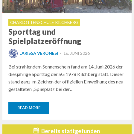
CHARLOTTENSCHULE KILCHBERG
Sporttag und
Spielplatzeröffnung
POSTED
LARISSA VERONESI
16. JUNI 2026
ON
Bei strahlendem Sonnenschein fand am 14. Juni 2026 der
diesjährige Sporttag der SG 1978 Kilchberg statt. Dieser
stand ganz im Zeichen der offiziellen Einweihung des neu
gestalteten „Spielplatz bei der…
READ MORE
Bereits stattgefunden