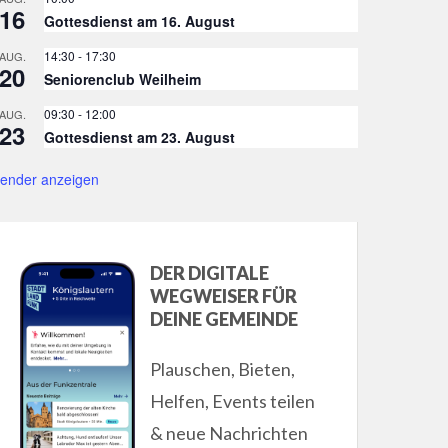
16
Gottesdienst am 16. August
14:30
-
17:30
AUG.
20
Seniorenclub Weilheim
09:30
-
12:00
AUG.
23
Gottesdienst am 23. August
lender anzeigen
DER DIGITALE
WEGWEISER FÜR
DEINE GEMEINDE
Plauschen, Bieten,
Helfen, Events teilen
& neue Nachrichten