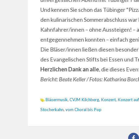
Und kennen Sie schon das Tübinger “Pizz
den kulinarischen Sommerabschluss war le
Kahnfahrer/innen – ohne Aussteigen! – a
entgegennehmen konnten – einfach geni
Die Bläser/innen ließen diesen besonde
des Evangelischen Stifts bei Essen und T
Herzlichen Dank an alle
, die dieses Eve
Bericht: Beate Keller / Fotos: Katharina Borc
Bläsermusik
,
CVJM Kilchberg
,
Konzert
,
Konzert au
Stocherkahn
,
vom Choral bis Pop