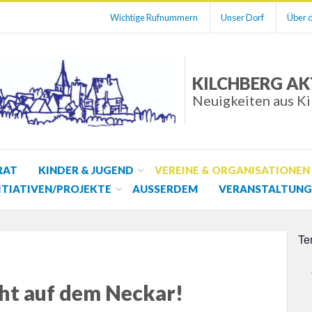
Wichtige Rufnummern
Unser Dorf
Über d
KILCHBERG AK
Neuigkeiten aus K
RAT
KINDER & JUGEND
VEREINE & ORGANISATIONEN
ITIATIVEN/PROJEKTE
AUSSERDEM
VERANSTALTUNG
Te
ht auf dem Neckar!