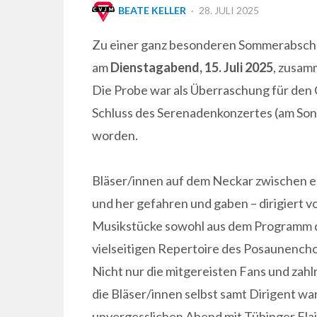
POSTED
BEATE KELLER
28. JULI 2025
ON
Zu einer ganz besonderen Sommerabschl
am
Dienstagabend, 15. Juli 2025
, zusa
Die Probe war als Überraschung für den
Schluss des Serenadenkonzertes (am Sonn
worden.
Bläser/innen auf dem Neckar zwischen e
und her gefahren und gaben – dirigiert v
Musikstücke sowohl aus dem Programm d
vielseitigen Repertoire des Posaunench
Nicht nur die mitgereisten Fans und zah
die Bläser/innen selbst samt Dirigent wa
unvergesslichen Abend mit Tübinger Flai