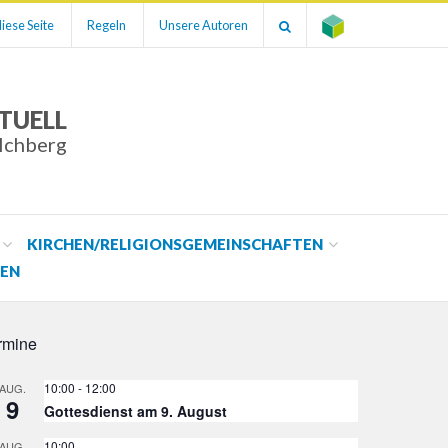
iese Seite
Regeln
Unsere Autoren
TUELL
ilchberg
KIRCHEN/RELIGIONSGEMEINSCHAFTEN
EN
rmine
10:00
-
12:00
AUG.
9
Gottesdienst am 9. August
10:00
AUG.