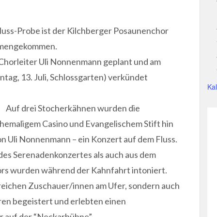
uss-Probe ist der Kilchberger Posaunenchor
mmengekommen.
 Chorleiter Uli Nonnenmann geplant und am
tag, 13. Juli, Schlossgarten) verkündet
Ka
Auf drei Stocherkähnen wurden die
hemaligem Casino und Evangelischem Stift hin
on Uli Nonnenmann – ein Konzert auf dem Fluss.
es Serenadenkonzertes als auch aus dem
ors wurden während der Kahnfahrt intoniert.
lreichen Zuschauer/innen am Ufer, sondern auch
ren begeistert und erlebten einen
r auf der “Neckarbühne”.