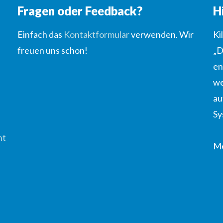
Fragen oder Feedback?
H
Einfach das
Kontaktformular
verwenden. Wir
Ki
freuen uns schon!
„D
en
we
au
Sy
ht
Me
u