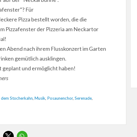
afenster”? Für
ckere Pizza bestellt worden, die die
m Pizzafenster der Pizzeria am Neckartor
al!
ren Abend nach ihrem Flusskonzert im Garten
rinken gemütlich ausklingen.
nt geplant und ermöglicht haben!
hers
f dem Stocherkahn
,
Musik
,
Posaunenchor
,
Serenade
,