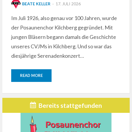
POSTED
BEATE KELLER
17. JULI 2026
ON
Im Juli 1926, also genau vor 100 Jahren, wurde
der Posaunenchor Kilchberg gegründet. Mit
jungen Bläsern begann damals die Geschichte
unseres CVJMs in Kilchberg. Und so war das
diesjährige Serenadenkonzert…
READ MORE
Bereits stattgefunden