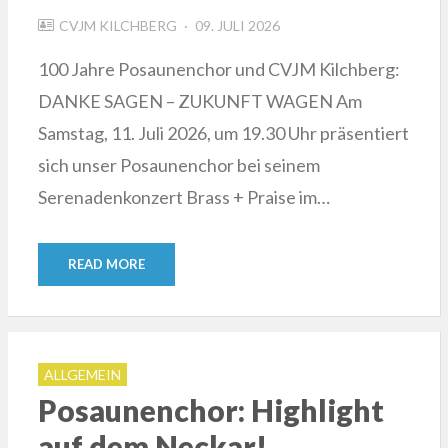
POSTED
CVJM KILCHBERG
09. JULI 2026
ON
100 Jahre Posaunenchor und CVJM Kilchberg:
DANKE SAGEN – ZUKUNFT WAGEN Am
Samstag, 11. Juli 2026, um 19.30 Uhr präsentiert
sich unser Posaunenchor bei seinem
Serenadenkonzert Brass + Praise im…
READ MORE
ALLGEMEIN
Posaunenchor: Highlight
auf dem Neckar!