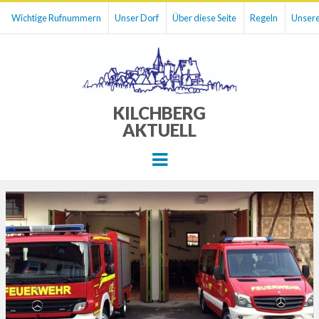
Wichtige Rufnummern
Unser Dorf
Über diese Seite
Regeln
Unsere
KILCHBERG
AKTUELL
Menu