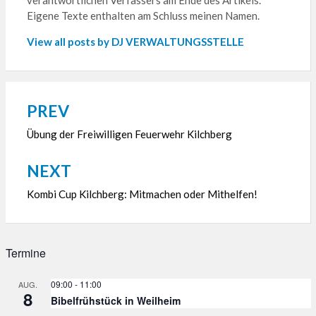
verantwortlichen Verfassers am Ende des Artikels.
Eigene Texte enthalten am Schluss meinen Namen.
View all posts by DJ VERWALTUNGSSTELLE
PREV
Beitragsnavigation
Übung der Freiwilligen Feuerwehr Kilchberg
NEXT
Kombi Cup Kilchberg: Mitmachen oder Mithelfen!
Termine
09:00
-
11:00
AUG.
8
Bibelfrühstück in Weilheim