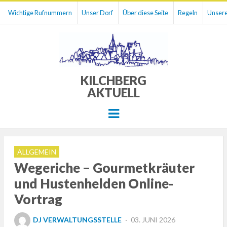
Wichtige Rufnummern
Unser Dorf
Über diese Seite
Regeln
Unsere
KILCHBERG
AKTUELL
Menu
ALLGEMEIN
Wegeriche – Gourmetkräuter
und Hustenhelden Online-
Vortrag
POSTED
DJ VERWALTUNGSSTELLE
03. JUNI 2026